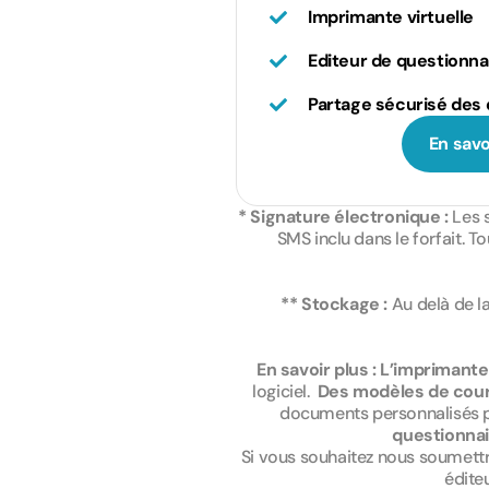
Imprimante virtuelle
Editeur de questionna
Partage sécurisé de
En savo
*
* Signature électronique :
Les 
P
P
*
r
r
SMS inclu dans le forfait. 
A
é
é
c
n
n
c
E
E
o
o
e
** Stockage :
Au delà de l
m
m
m
m
p
a
a
*
*
t
i
i
a
C
C
En savoir plus :
L’imprimante 
l
l
t
o
o
logiciel.
Des modèles de cour
*
*
i
m
m
documents personnalisés pou
o
m
m
questionnai
n
e
e
Si vous souhaitez nous soumettr
n
n
édite
t
t