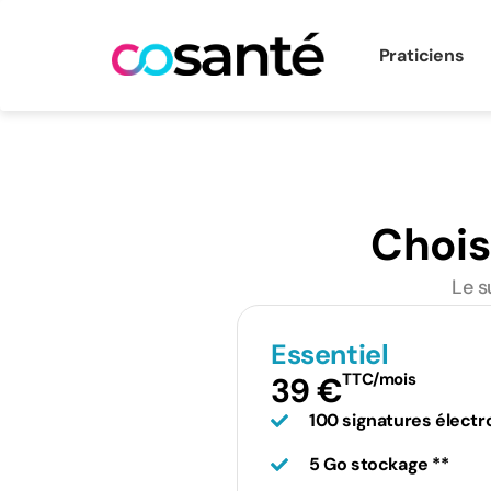
Praticiens
Chois
Le s
Essentiel
TTC/mois
39 €
100 signatures électr
5 Go stockage **