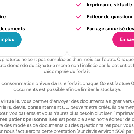
Imprimante virtuelle
ire
Editeur de questionn
s documents
Partage sécurisé d
ir plus
En sav
signatures ne sont pas cumulables d’un mois sur l’autre. Chaque
N
N
o
o
Toute demande de signature même non finalisée par le patient et f
m
m
décomptée du forfait.
*
*
T
T
a consommation prévue dans le forfait, chaque Go est facturé 
é
é
documents est possible afin de limiter le stockage.
l
l
é
é
virtuelle
, vous permet d’envoyer des documents à signer vers 
p
p
riers, devis, consentements, …
peuvent être créés. Ils permett
h
h
o
o
r vos patients et vous n’aurez plus besoin d’utliser l’impriman
n
n
res patient personnalisés
est possible avec notre éditeur de 
e
e
e des modèles de documents ou des questionnaires pour vous li
*
*
ur, nous facturerons cette prestation (sur devis environ 50€ par